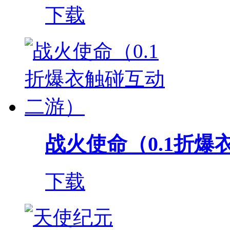
下载
战火使命（0.1折爆衣
下载