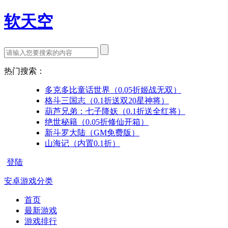
软天空
热门搜索：
多克多比童话世界（0.05折姬战无双）
格斗三国志（0.1折送双20星神将）
葫芦兄弟：七子降妖（0.1折送全红将）
绝世秘籍（0.05折修仙开箱）
新斗罗大陆（GM免费版）
山海记（内置0.1折）
登陆
安卓游戏分类
首页
最新游戏
游戏排行