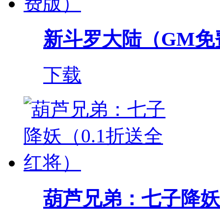
新斗罗大陆（GM免
下载
葫芦兄弟：七子降妖（0