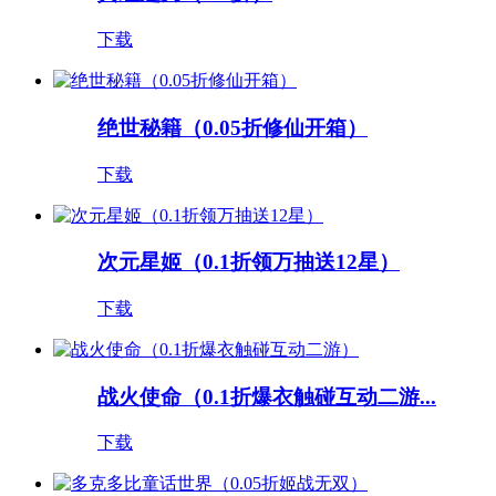
下载
绝世秘籍（0.05折修仙开箱）
下载
次元星姬（0.1折领万抽送12星）
下载
战火使命（0.1折爆衣触碰互动二游...
下载