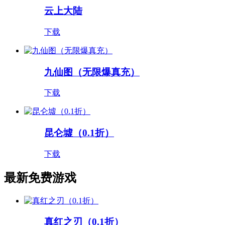
云上大陆
下载
九仙图（无限爆真充）
下载
昆仑墟（0.1折）
下载
最新免费游戏
真红之刃（0.1折）