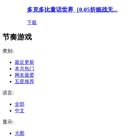
多克多比童话世界（0.05折姬战无...
下载
节奏游戏
类别:
最近更新
本月热门
网友最爱
五星推荐
语言:
全部
中文
显示:
大图