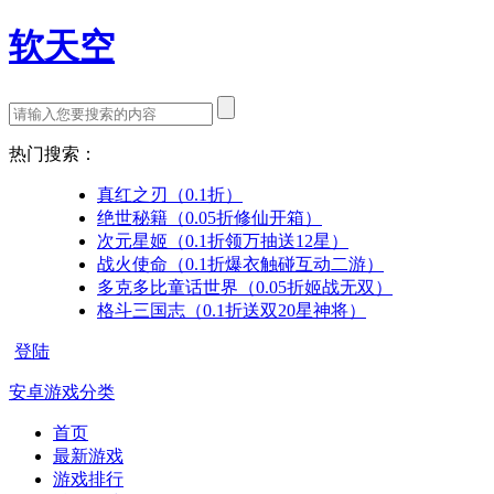
软天空
热门搜索：
真红之刃（0.1折）
绝世秘籍（0.05折修仙开箱）
次元星姬（0.1折领万抽送12星）
战火使命（0.1折爆衣触碰互动二游）
多克多比童话世界（0.05折姬战无双）
格斗三国志（0.1折送双20星神将）
登陆
安卓游戏分类
首页
最新游戏
游戏排行