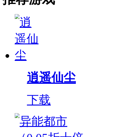
逍遥仙尘
下载