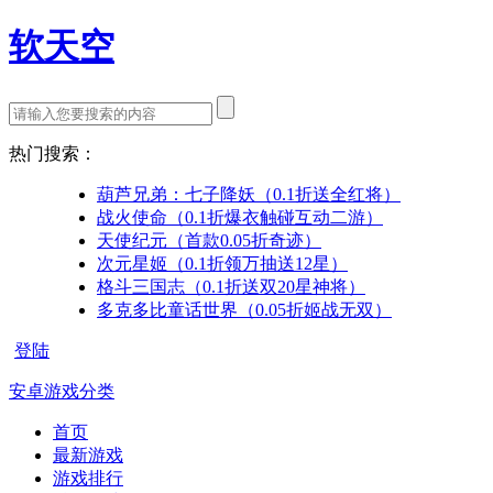
软天空
热门搜索：
葫芦兄弟：七子降妖（0.1折送全红将）
战火使命（0.1折爆衣触碰互动二游）
天使纪元（首款0.05折奇迹）
次元星姬（0.1折领万抽送12星）
格斗三国志（0.1折送双20星神将）
多克多比童话世界（0.05折姬战无双）
登陆
安卓游戏分类
首页
最新游戏
游戏排行