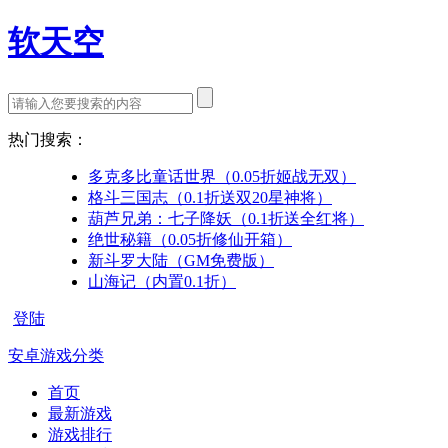
软天空
热门搜索：
多克多比童话世界（0.05折姬战无双）
格斗三国志（0.1折送双20星神将）
葫芦兄弟：七子降妖（0.1折送全红将）
绝世秘籍（0.05折修仙开箱）
新斗罗大陆（GM免费版）
山海记（内置0.1折）
登陆
安卓游戏分类
首页
最新游戏
游戏排行