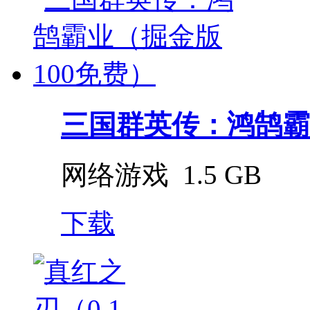
三国群英传：鸿鹄霸业（
网络游戏
1.5 GB
下载