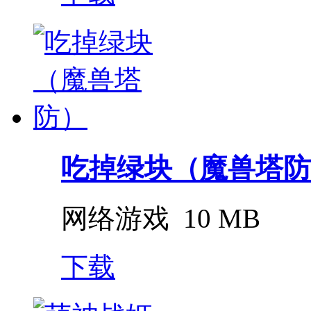
吃掉绿块（魔兽塔防
网络游戏
10 MB
下载