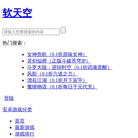
软天空
热门搜索：
女神危机（0.1折原味女神）
灵剑仙师（正版斗破苍穹IP）
斗罗大陆：逆转时空（0.1折武魂觉醒）
风影（0.1折六道之力）
漂在江湖（0.1折月下宸宇）
魔镜物语（0.1折每日千元代充）
登陆
安卓游戏分类
首页
最新游戏
游戏排行