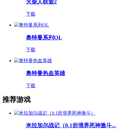
火柴人联盟2
下载
奥特曼系列OL
下载
奥特曼热血英雄
下载
推荐游戏
米拉加尔战记（0.1折境界死神激斗...