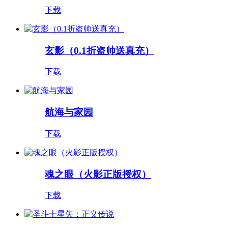
下载
玄影（0.1折盗帅送真充）
下载
航海与家园
下载
魂之眼（火影正版授权）
下载