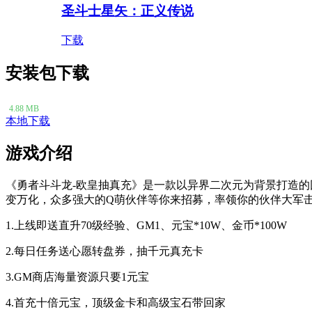
圣斗士星矢：正义传说
下载
安装包下载
4.88 MB
本地下载
游戏介绍
《勇者斗斗龙-欧皇抽真充》是一款以异界二次元为背景打造
变万化，众多强大的Q萌伙伴等你来招募，率领你的伙伴大军击
1.上线即送直升70级经验、GM1、元宝*10W、金币*100W
2.每日任务送心愿转盘券，抽千元真充卡
3.GM商店海量资源只要1元宝
4.首充十倍元宝，顶级金卡和高级宝石带回家