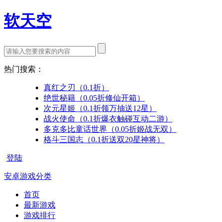
软天空
热门搜索：
真红之刃（0.1折）
绝世秘籍（0.05折修仙开箱）
次元星姬（0.1折领万抽送12星）
战火使命（0.1折爆衣触碰互动二游）
多克多比童话世界（0.05折姬战无双）
格斗三国志（0.1折送双20星神将）
登陆
安卓游戏分类
首页
最新游戏
游戏排行