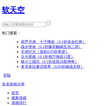
软天空
热门搜索：
葫芦兄弟：七子降妖（0.1折送全红将）
战火使命（0.1折爆衣触碰互动二游）
天使纪元（首款0.05折奇迹）
次元星姬（0.1折领万抽送12星）
格斗三国志（0.1折送双20星神将）
多克多比童话世界（0.05折姬战无双）
登陆
安卓游戏分类
首页
最新游戏
游戏排行