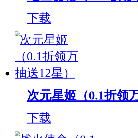
下载
次元星姬（0.1折领
下载