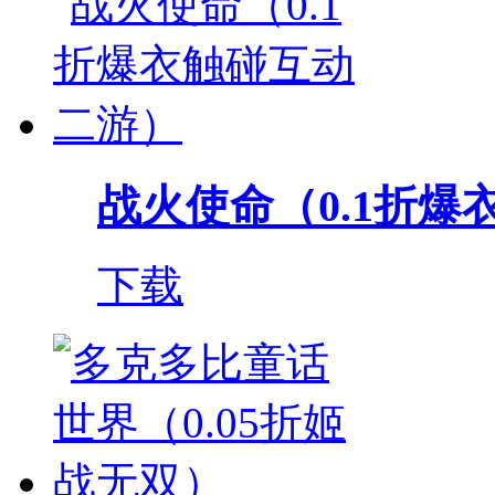
战火使命（0.1折爆衣
下载