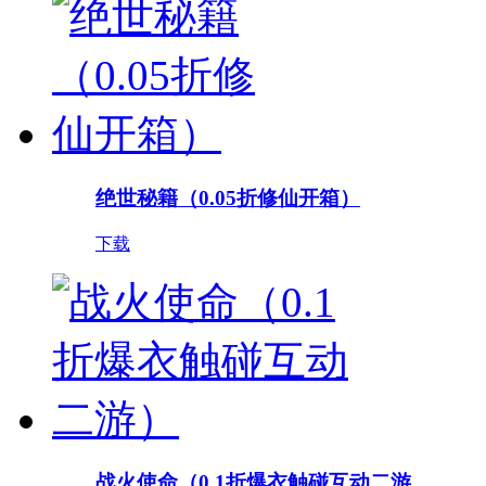
绝世秘籍（0.05折修仙开箱）
下载
战火使命（0.1折爆衣触碰互动二游...