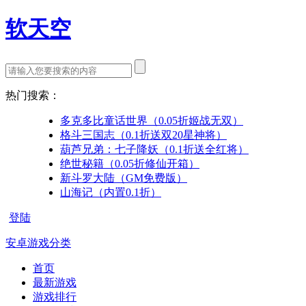
软天空
热门搜索：
多克多比童话世界（0.05折姬战无双）
格斗三国志（0.1折送双20星神将）
葫芦兄弟：七子降妖（0.1折送全红将）
绝世秘籍（0.05折修仙开箱）
新斗罗大陆（GM免费版）
山海记（内置0.1折）
登陆
安卓游戏分类
首页
最新游戏
游戏排行