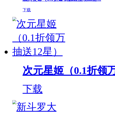
下载
次元星姬（0.1折领
下载