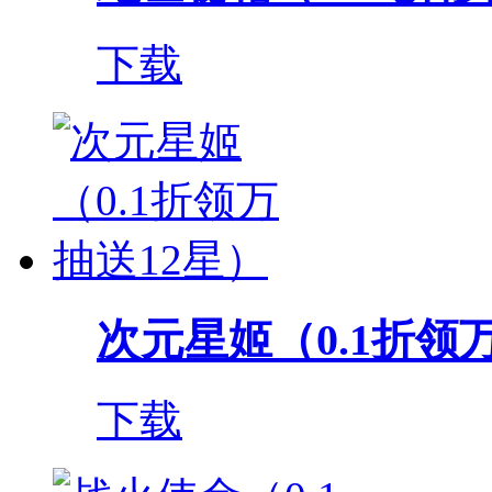
下载
次元星姬（0.1折领
下载