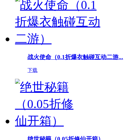
战火使命（0.1折爆衣触碰互动二游...
下载
绝世秘籍（0.05折修仙开箱）