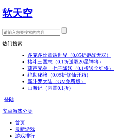
软天空
热门搜索：
多克多比童话世界（0.05折姬战无双）
格斗三国志（0.1折送双20星神将）
葫芦兄弟：七子降妖（0.1折送全红将）
绝世秘籍（0.05折修仙开箱）
新斗罗大陆（GM免费版）
山海记（内置0.1折）
登陆
安卓游戏分类
首页
最新游戏
游戏排行