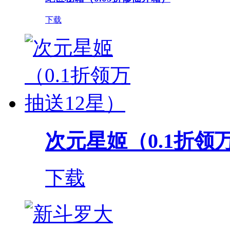
下载
次元星姬（0.1折领
下载