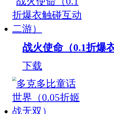
战火使命（0.1折爆衣
下载