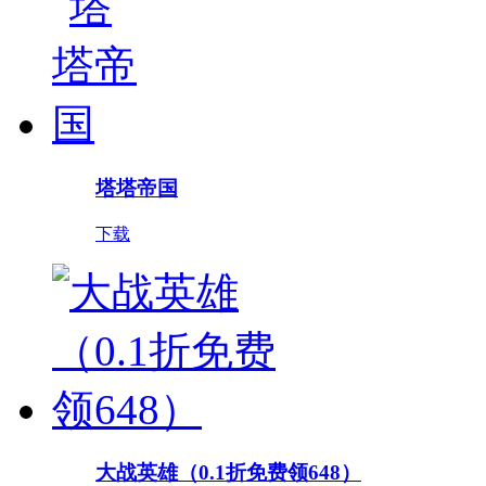
塔塔帝国
下载
大战英雄（0.1折免费领648）