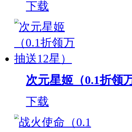
下载
次元星姬（0.1折领
下载