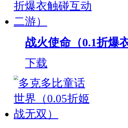
战火使命（0.1折爆衣
下载