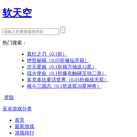
软天空
热门搜索：
真红之刃（0.1折）
绝世秘籍（0.05折修仙开箱）
次元星姬（0.1折领万抽送12星）
战火使命（0.1折爆衣触碰互动二游）
多克多比童话世界（0.05折姬战无双）
格斗三国志（0.1折送双20星神将）
登陆
安卓游戏分类
首页
最新游戏
游戏排行