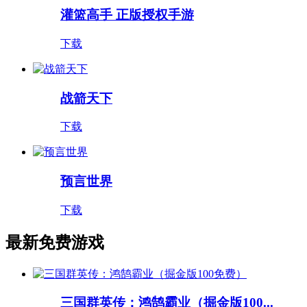
灌篮高手 正版授权手游
下载
战箭天下
下载
预言世界
下载
最新免费游戏
三国群英传：鸿鹄霸业（掘金版100...