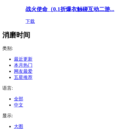
战火使命（0.1折爆衣触碰互动二游...
下载
消磨时间
类别:
最近更新
本月热门
网友最爱
五星推荐
语言:
全部
中文
显示:
大图