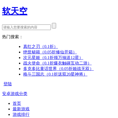
软天空
热门搜索：
真红之刃（0.1折）
绝世秘籍（0.05折修仙开箱）
次元星姬（0.1折领万抽送12星）
战火使命（0.1折爆衣触碰互动二游）
多克多比童话世界（0.05折姬战无双）
格斗三国志（0.1折送双20星神将）
登陆
安卓游戏分类
首页
最新游戏
游戏排行