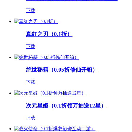
下载
真红之刃（0.1折）
下载
绝世秘籍（0.05折修仙开箱）
下载
次元星姬（0.1折领万抽送12星）
下载