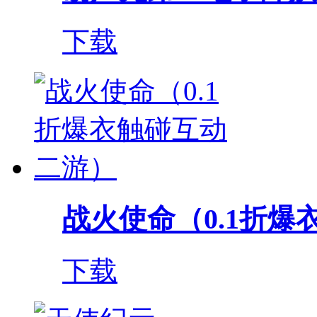
下载
战火使命（0.1折爆衣
下载