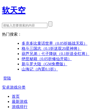
软天空
热门搜索：
多克多比童话世界（0.05折姬战无双）
格斗三国志（0.1折送双20星神将）
葫芦兄弟：七子降妖（0.1折送全红将）
绝世秘籍（0.05折修仙开箱）
新斗罗大陆（GM免费版）
山海记（内置0.1折）
登陆
安卓游戏分类
首页
最新游戏
游戏排行