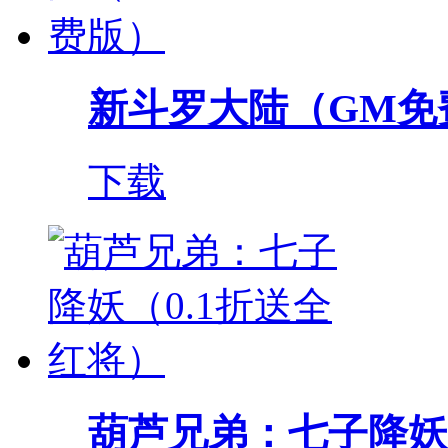
新斗罗大陆（GM免
下载
葫芦兄弟：七子降妖（0