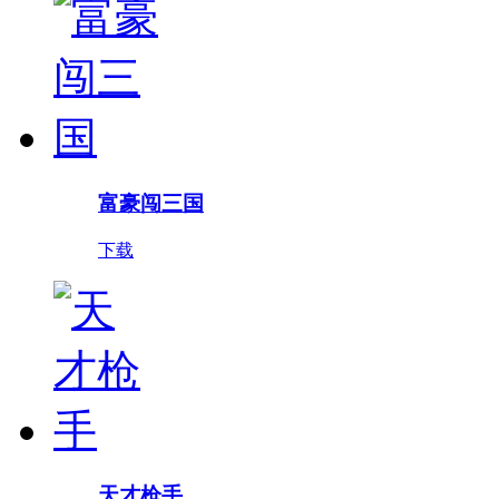
富豪闯三国
下载
天才枪手