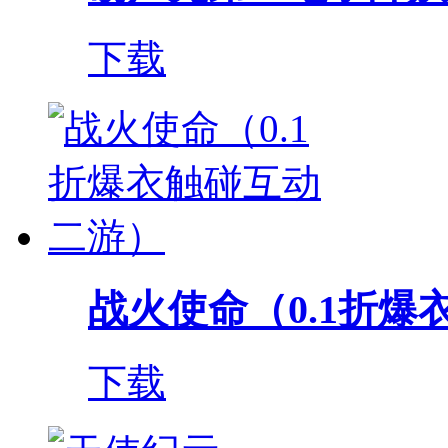
下载
战火使命（0.1折爆衣
下载