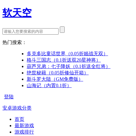
软天空
热门搜索：
多克多比童话世界（0.05折姬战无双）
格斗三国志（0.1折送双20星神将）
葫芦兄弟：七子降妖（0.1折送全红将）
绝世秘籍（0.05折修仙开箱）
新斗罗大陆（GM免费版）
山海记（内置0.1折）
登陆
安卓游戏分类
首页
最新游戏
游戏排行