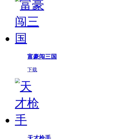
富豪闯三国
下载
天才枪手