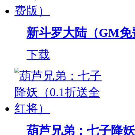
新斗罗大陆（GM免
下载
葫芦兄弟：七子降妖（0