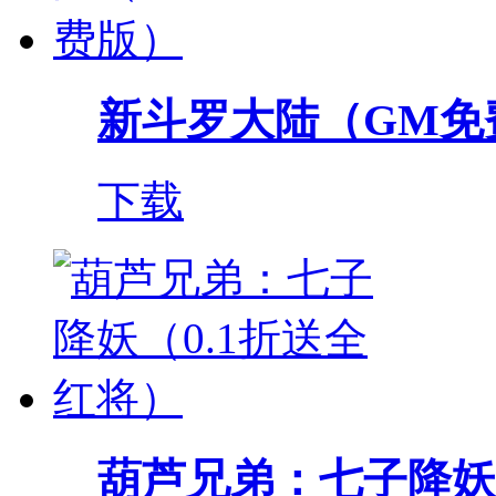
新斗罗大陆（GM免
下载
葫芦兄弟：七子降妖（0