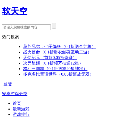
软天空
热门搜索：
葫芦兄弟：七子降妖（0.1折送全红将）
战火使命（0.1折爆衣触碰互动二游）
天使纪元（首款0.05折奇迹）
次元星姬（0.1折领万抽送12星）
格斗三国志（0.1折送双20星神将）
多克多比童话世界（0.05折姬战无双）
登陆
安卓游戏分类
首页
最新游戏
游戏排行