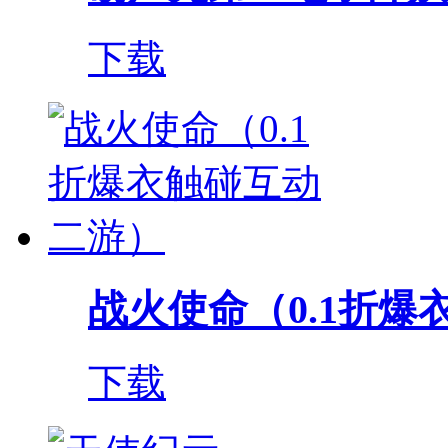
下载
战火使命（0.1折爆衣
下载