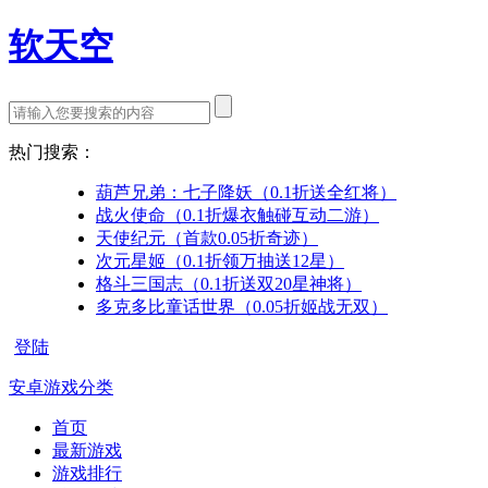
软天空
热门搜索：
葫芦兄弟：七子降妖（0.1折送全红将）
战火使命（0.1折爆衣触碰互动二游）
天使纪元（首款0.05折奇迹）
次元星姬（0.1折领万抽送12星）
格斗三国志（0.1折送双20星神将）
多克多比童话世界（0.05折姬战无双）
登陆
安卓游戏分类
首页
最新游戏
游戏排行