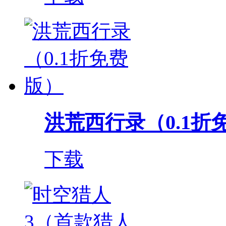
洪荒西行录（0.1折
下载