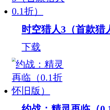
时空猎人3（首款猎人
下载
约战：精灵再临（0.