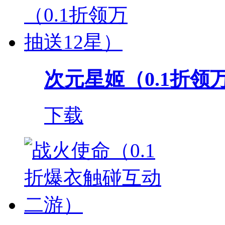
次元星姬（0.1折领
下载