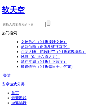
软天空
热门搜索：
女神危机（0.1折原味女神）
灵剑仙师（正版斗破苍穹IP）
斗罗大陆：逆转时空（0.1折武魂觉醒）
风影（0.1折六道之力）
漂在江湖（0.1折月下宸宇）
魔镜物语（0.1折每日千元代充）
登陆
安卓游戏分类
首页
最新游戏
游戏排行