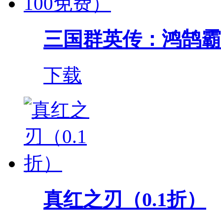
三国群英传：鸿鹄霸业（
下载
真红之刃（0.1折）