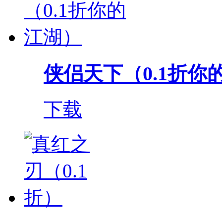
侠侣天下（0.1折你
下载