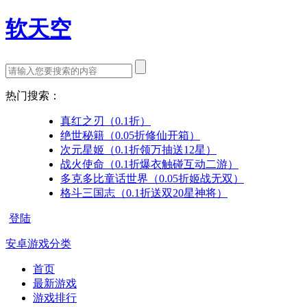
软天空
热门搜索：
真红之刃（0.1折）
绝世秘籍（0.05折修仙开箱）
次元星姬（0.1折领万抽送12星）
战火使命（0.1折爆衣触碰互动二游）
多克多比童话世界（0.05折姬战无双）
格斗三国志（0.1折送双20星神将）
登陆
安卓游戏分类
首页
最新游戏
游戏排行