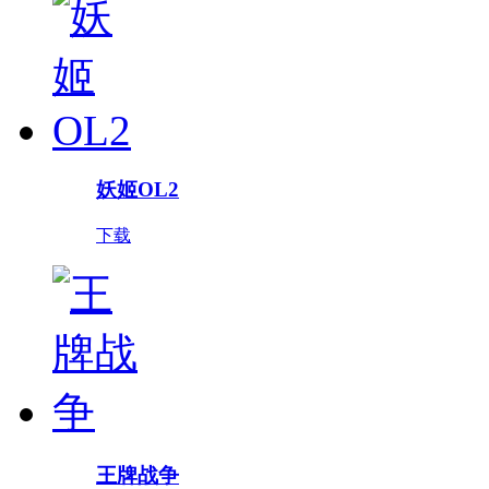
妖姬OL2
下载
王牌战争