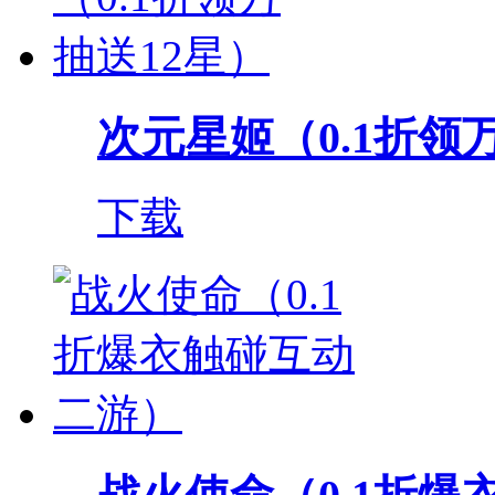
次元星姬（0.1折领
下载