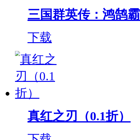
三国群英传：鸿鹄霸业（
下载
真红之刃（0.1折）
下载