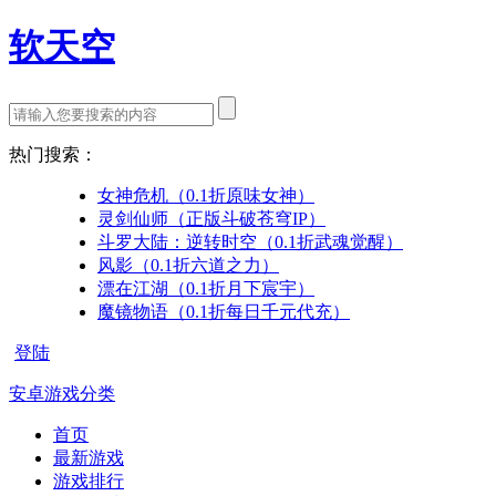
软天空
热门搜索：
女神危机（0.1折原味女神）
灵剑仙师（正版斗破苍穹IP）
斗罗大陆：逆转时空（0.1折武魂觉醒）
风影（0.1折六道之力）
漂在江湖（0.1折月下宸宇）
魔镜物语（0.1折每日千元代充）
登陆
安卓游戏分类
首页
最新游戏
游戏排行