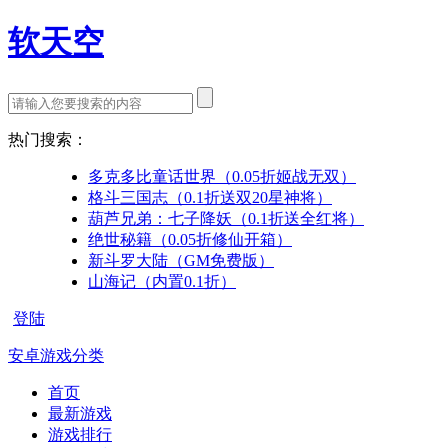
软天空
热门搜索：
多克多比童话世界（0.05折姬战无双）
格斗三国志（0.1折送双20星神将）
葫芦兄弟：七子降妖（0.1折送全红将）
绝世秘籍（0.05折修仙开箱）
新斗罗大陆（GM免费版）
山海记（内置0.1折）
登陆
安卓游戏分类
首页
最新游戏
游戏排行