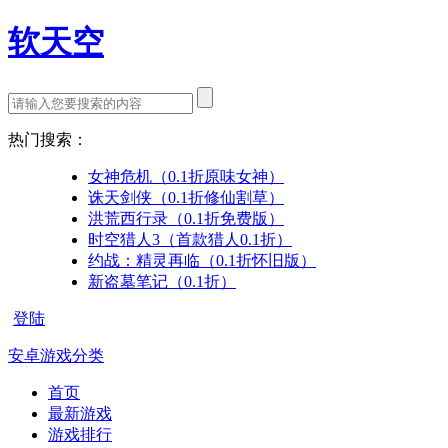
软天空
热门搜索：
女神危机（0.1折原味女神）
诛天剑侠（0.1折修仙割草）
洪荒西行录（0.1折免费版）
时空猎人3（首款猎人0.1折）
约战：精灵再临（0.1折怀旧版）
新盗墓笔记（0.1折）
登陆
安卓游戏分类
首页
最新游戏
游戏排行