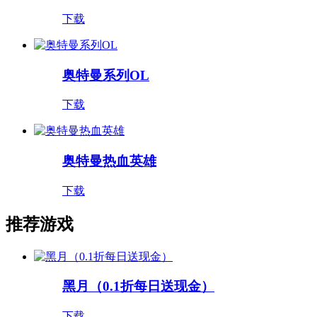
下载
奥特曼系列OL
下载
奥特曼热血英雄
下载
推荐游戏
黑月（0.1折每日送现金）
下载