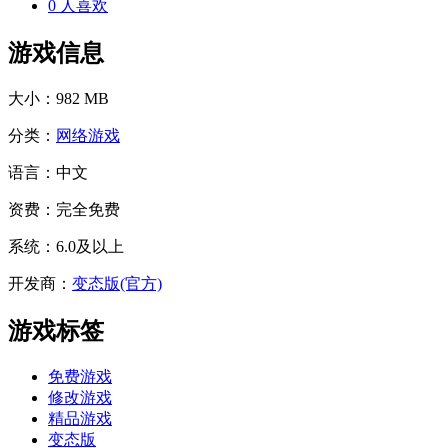
0
人喜欢
游戏信息
大小：
982 MB
分类：
网络游戏
语言：
中文
资费：
完全免费
系统：
6.0及以上
开发商：
变态版(官方)
游戏标签
免费游戏
修改游戏
精品游戏
变态版