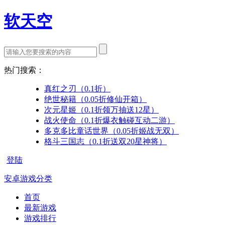
软天空
热门搜索：
真红之刃（0.1折）
绝世秘籍（0.05折修仙开箱）
次元星姬（0.1折领万抽送12星）
战火使命（0.1折爆衣触碰互动二游）
多克多比童话世界（0.05折姬战无双）
格斗三国志（0.1折送双20星神将）
登陆
安卓游戏分类
首页
最新游戏
游戏排行