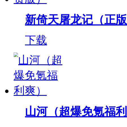
新倚天屠龙记（正版
下载
山河（超爆免氪福利