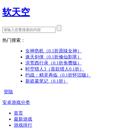
软天空
热门搜索：
女神危机（0.1折原味女神）
诛天剑侠（0.1折修仙割草）
洪荒西行录（0.1折免费版）
时空猎人3（首款猎人0.1折）
约战：精灵再临（0.1折怀旧版）
新盗墓笔记（0.1折）
登陆
安卓游戏分类
首页
最新游戏
游戏排行