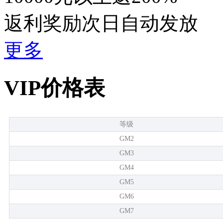
返利奖励次日自动发放
更多
VIP价格表
等级
GM2
GM3
GM4
GM5
GM6
GM7