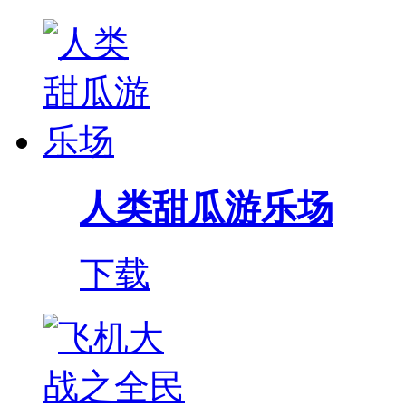
人类甜瓜游乐场
下载