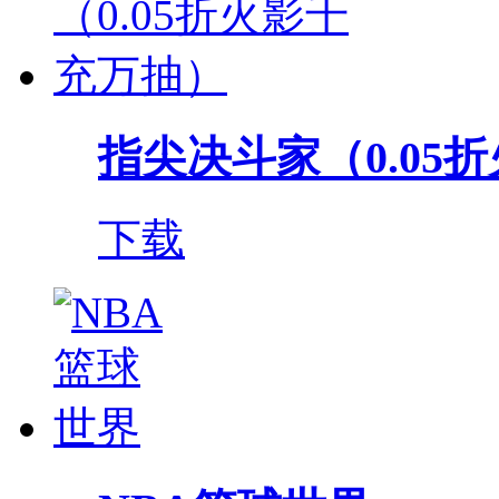
指尖决斗家（0.05折
下载