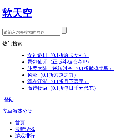
软天空
热门搜索：
女神危机（0.1折原味女神）
灵剑仙师（正版斗破苍穹IP）
斗罗大陆：逆转时空（0.1折武魂觉醒）
风影（0.1折六道之力）
漂在江湖（0.1折月下宸宇）
魔镜物语（0.1折每日千元代充）
登陆
安卓游戏分类
首页
最新游戏
游戏排行