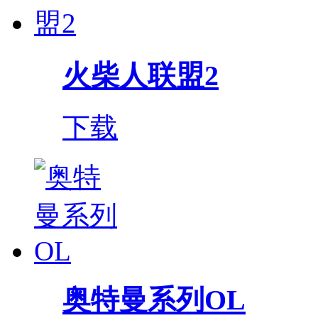
火柴人联盟2
下载
奥特曼系列OL