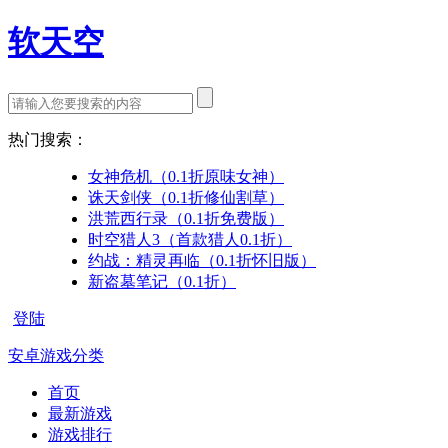
软天空
热门搜索：
女神危机（0.1折原味女神）
诛天剑侠（0.1折修仙割草）
洪荒西行录（0.1折免费版）
时空猎人3（首款猎人0.1折）
约战：精灵再临（0.1折怀旧版）
新盗墓笔记（0.1折）
登陆
安卓游戏分类
首页
最新游戏
游戏排行