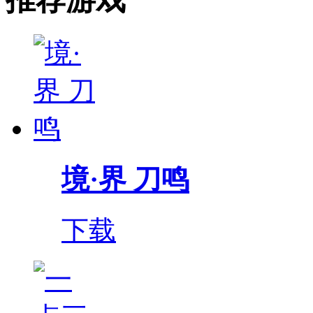
境·界 刀鸣
下载