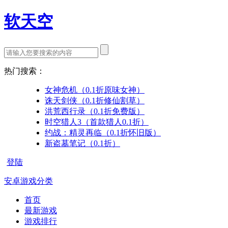
软天空
热门搜索：
女神危机（0.1折原味女神）
诛天剑侠（0.1折修仙割草）
洪荒西行录（0.1折免费版）
时空猎人3（首款猎人0.1折）
约战：精灵再临（0.1折怀旧版）
新盗墓笔记（0.1折）
登陆
安卓游戏分类
首页
最新游戏
游戏排行