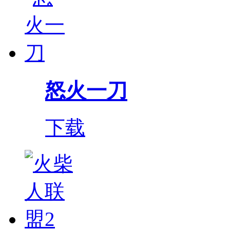
怒火一刀
下载