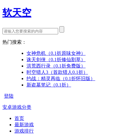
软天空
热门搜索：
女神危机（0.1折原味女神）
诛天剑侠（0.1折修仙割草）
洪荒西行录（0.1折免费版）
时空猎人3（首款猎人0.1折）
约战：精灵再临（0.1折怀旧版）
新盗墓笔记（0.1折）
登陆
安卓游戏分类
首页
最新游戏
游戏排行