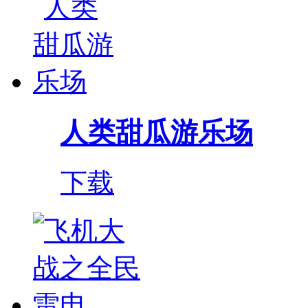
人类甜瓜游乐场
下载