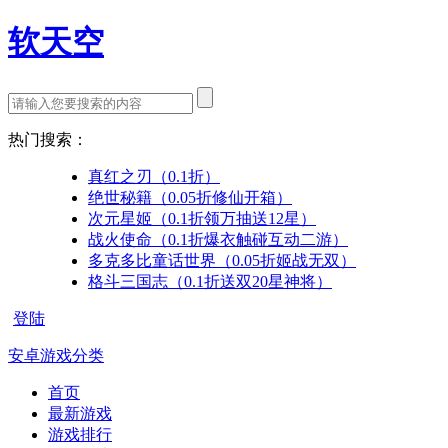
软天空
热门搜索：
真红之刃（0.1折）
绝世秘籍（0.05折修仙开箱）
次元星姬（0.1折领万抽送12星）
战火使命（0.1折爆衣触碰互动二游）
多克多比童话世界（0.05折姬战无双）
格斗三国志（0.1折送双20星神将）
登陆
安卓游戏分类
首页
最新游戏
游戏排行