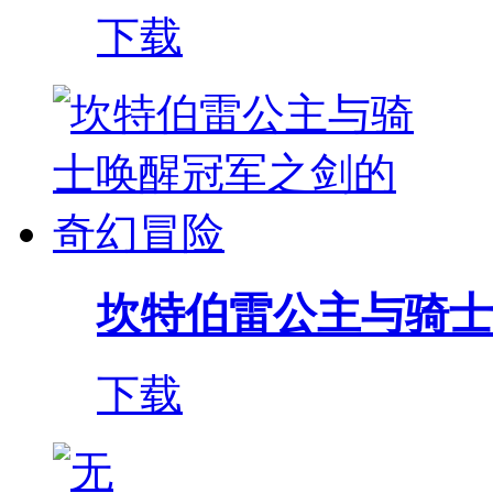
下载
坎特伯雷公主与骑士唤
下载