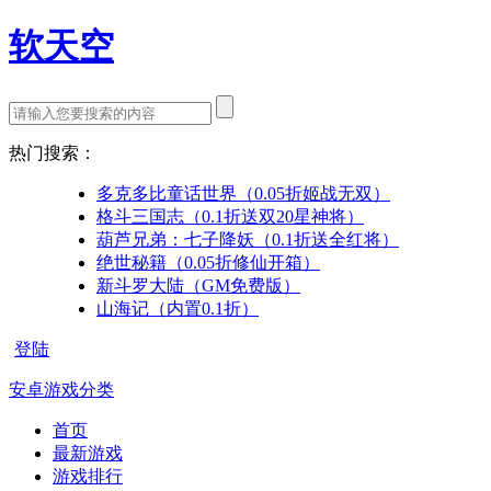
软天空
热门搜索：
多克多比童话世界（0.05折姬战无双）
格斗三国志（0.1折送双20星神将）
葫芦兄弟：七子降妖（0.1折送全红将）
绝世秘籍（0.05折修仙开箱）
新斗罗大陆（GM免费版）
山海记（内置0.1折）
登陆
安卓游戏分类
首页
最新游戏
游戏排行