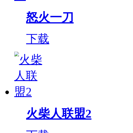
怒火一刀
下载
火柴人联盟2