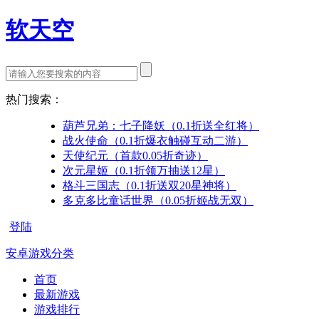
软天空
热门搜索：
葫芦兄弟：七子降妖（0.1折送全红将）
战火使命（0.1折爆衣触碰互动二游）
天使纪元（首款0.05折奇迹）
次元星姬（0.1折领万抽送12星）
格斗三国志（0.1折送双20星神将）
多克多比童话世界（0.05折姬战无双）
登陆
安卓游戏分类
首页
最新游戏
游戏排行