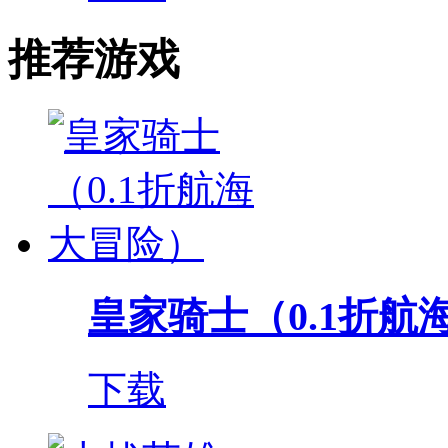
推荐游戏
皇家骑士（0.1折航
下载