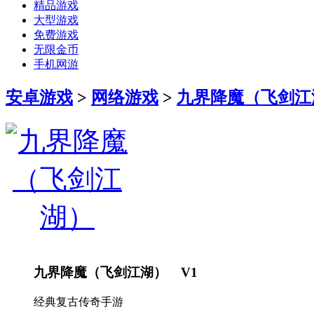
精品游戏
大型游戏
免费游戏
无限金币
手机网游
安卓游戏
>
网络游戏
>
九界降魔（飞剑江
九界降魔（飞剑江湖） V1
经典复古传奇手游