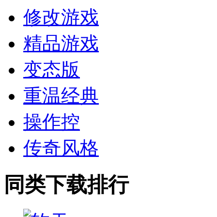
修改游戏
精品游戏
变态版
重温经典
操作控
传奇风格
同类下载排行