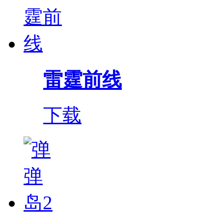
雷霆前线
下载