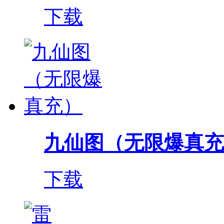
下载
九仙图（无限爆真充
下载