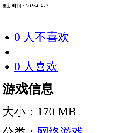
更新时间：2026-03-27
0
人不喜欢
0
人喜欢
游戏信息
大小：
170 MB
分类：
网络游戏