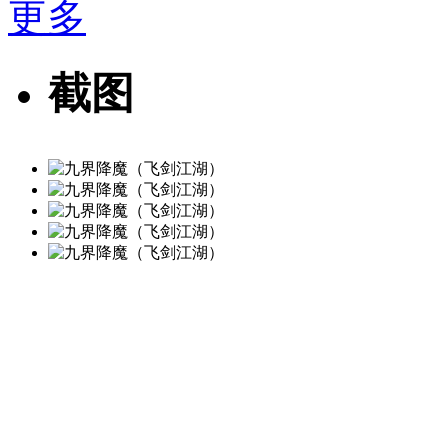
更多
截图