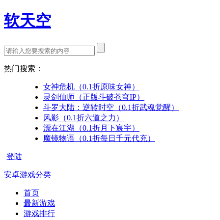
软天空
热门搜索：
女神危机（0.1折原味女神）
灵剑仙师（正版斗破苍穹IP）
斗罗大陆：逆转时空（0.1折武魂觉醒）
风影（0.1折六道之力）
漂在江湖（0.1折月下宸宇）
魔镜物语（0.1折每日千元代充）
登陆
安卓游戏分类
首页
最新游戏
游戏排行