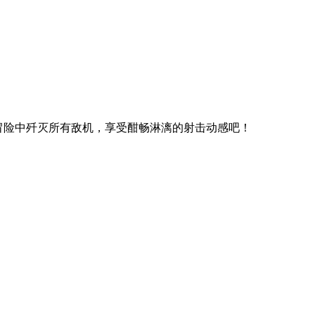
冒险中歼灭所有敌机，享受酣畅淋漓的射击动感吧！