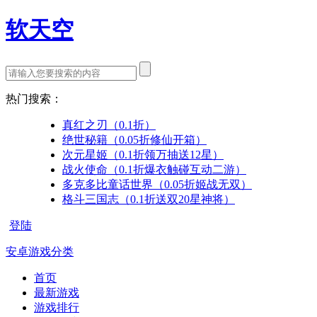
软天空
热门搜索：
真红之刃（0.1折）
绝世秘籍（0.05折修仙开箱）
次元星姬（0.1折领万抽送12星）
战火使命（0.1折爆衣触碰互动二游）
多克多比童话世界（0.05折姬战无双）
格斗三国志（0.1折送双20星神将）
登陆
安卓游戏分类
首页
最新游戏
游戏排行