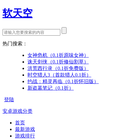
软天空
热门搜索：
女神危机（0.1折原味女神）
诛天剑侠（0.1折修仙割草）
洪荒西行录（0.1折免费版）
时空猎人3（首款猎人0.1折）
约战：精灵再临（0.1折怀旧版）
新盗墓笔记（0.1折）
登陆
安卓游戏分类
首页
最新游戏
游戏排行