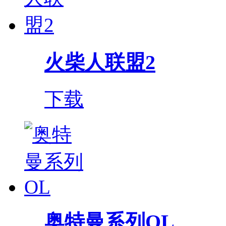
火柴人联盟2
下载
奥特曼系列OL