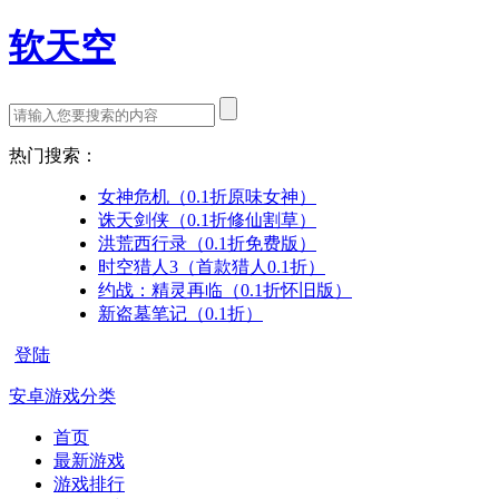
软天空
热门搜索：
女神危机（0.1折原味女神）
诛天剑侠（0.1折修仙割草）
洪荒西行录（0.1折免费版）
时空猎人3（首款猎人0.1折）
约战：精灵再临（0.1折怀旧版）
新盗墓笔记（0.1折）
登陆
安卓游戏分类
首页
最新游戏
游戏排行