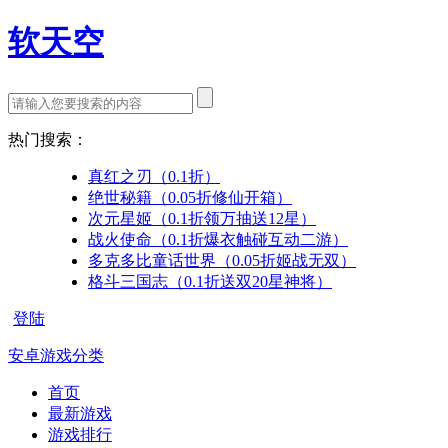
软天空
热门搜索：
真红之刃（0.1折）
绝世秘籍（0.05折修仙开箱）
次元星姬（0.1折领万抽送12星）
战火使命（0.1折爆衣触碰互动二游）
多克多比童话世界（0.05折姬战无双）
格斗三国志（0.1折送双20星神将）
登陆
安卓游戏分类
首页
最新游戏
游戏排行