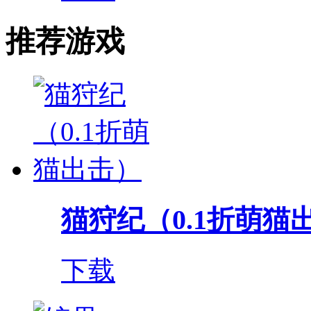
推荐游戏
猫狩纪（0.1折萌猫
下载