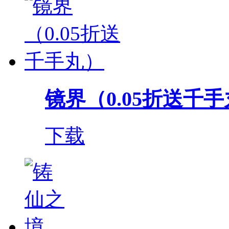
镜界（0.05折送千
下载