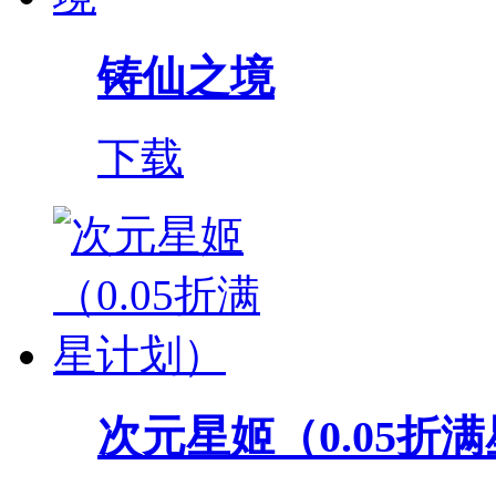
铸仙之境
下载
次元星姬（0.05折