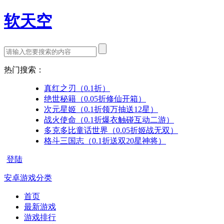
软天空
热门搜索：
真红之刃（0.1折）
绝世秘籍（0.05折修仙开箱）
次元星姬（0.1折领万抽送12星）
战火使命（0.1折爆衣触碰互动二游）
多克多比童话世界（0.05折姬战无双）
格斗三国志（0.1折送双20星神将）
登陆
安卓游戏分类
首页
最新游戏
游戏排行