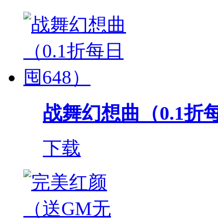
战舞幻想曲（0.1折每
下载