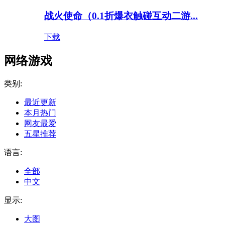
战火使命（0.1折爆衣触碰互动二游...
下载
网络游戏
类别:
最近更新
本月热门
网友最爱
五星推荐
语言:
全部
中文
显示:
大图