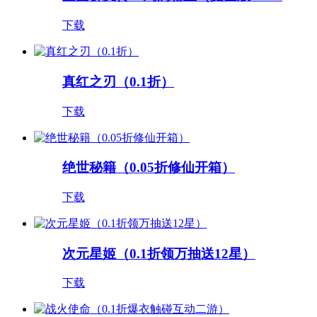
下载
真红之刃（0.1折）
下载
绝世秘籍（0.05折修仙开箱）
下载
次元星姬（0.1折领万抽送12星）
下载