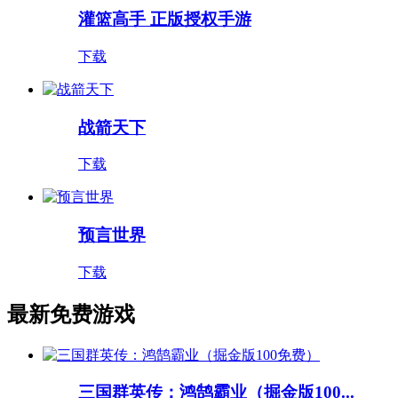
灌篮高手 正版授权手游
下载
战箭天下
下载
预言世界
下载
最新免费游戏
三国群英传：鸿鹄霸业（掘金版100...