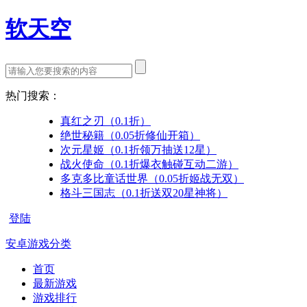
软天空
热门搜索：
真红之刃（0.1折）
绝世秘籍（0.05折修仙开箱）
次元星姬（0.1折领万抽送12星）
战火使命（0.1折爆衣触碰互动二游）
多克多比童话世界（0.05折姬战无双）
格斗三国志（0.1折送双20星神将）
登陆
安卓游戏分类
首页
最新游戏
游戏排行