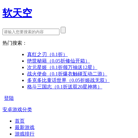
软天空
热门搜索：
真红之刃（0.1折）
绝世秘籍（0.05折修仙开箱）
次元星姬（0.1折领万抽送12星）
战火使命（0.1折爆衣触碰互动二游）
多克多比童话世界（0.05折姬战无双）
格斗三国志（0.1折送双20星神将）
登陆
安卓游戏分类
首页
最新游戏
游戏排行