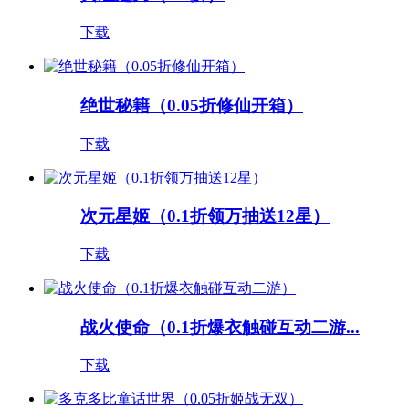
下载
绝世秘籍（0.05折修仙开箱）
下载
次元星姬（0.1折领万抽送12星）
下载
战火使命（0.1折爆衣触碰互动二游...
下载