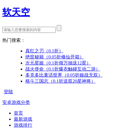
软天空
热门搜索：
真红之刃（0.1折）
绝世秘籍（0.05折修仙开箱）
次元星姬（0.1折领万抽送12星）
战火使命（0.1折爆衣触碰互动二游）
多克多比童话世界（0.05折姬战无双）
格斗三国志（0.1折送双20星神将）
登陆
安卓游戏分类
首页
最新游戏
游戏排行