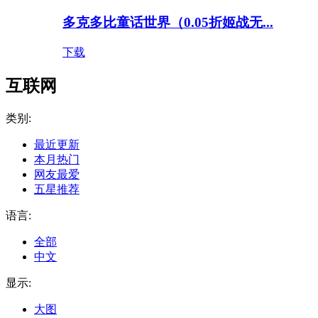
多克多比童话世界（0.05折姬战无...
下载
互联网
类别:
最近更新
本月热门
网友最爱
五星推荐
语言:
全部
中文
显示:
大图