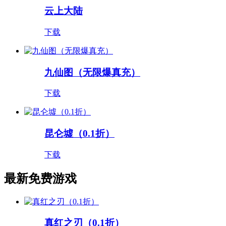
云上大陆
下载
九仙图（无限爆真充）
下载
昆仑墟（0.1折）
下载
最新免费游戏
真红之刃（0.1折）