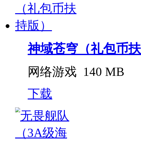
神域苍穹（礼包币扶
网络游戏
140 MB
下载