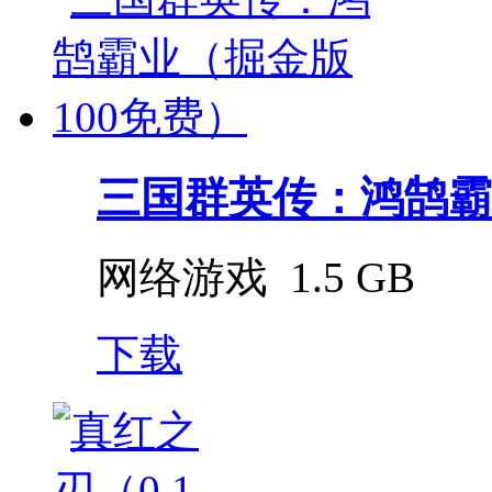
三国群英传：鸿鹄霸业（
网络游戏
1.5 GB
下载