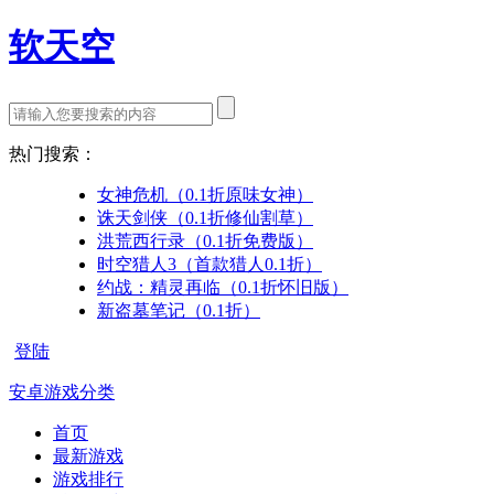
软天空
热门搜索：
女神危机（0.1折原味女神）
诛天剑侠（0.1折修仙割草）
洪荒西行录（0.1折免费版）
时空猎人3（首款猎人0.1折）
约战：精灵再临（0.1折怀旧版）
新盗墓笔记（0.1折）
登陆
安卓游戏分类
首页
最新游戏
游戏排行