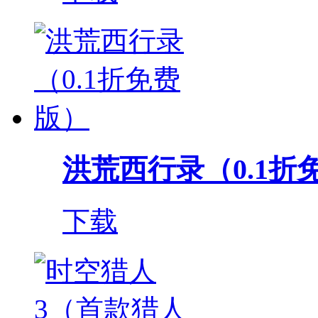
洪荒西行录（0.1折
下载