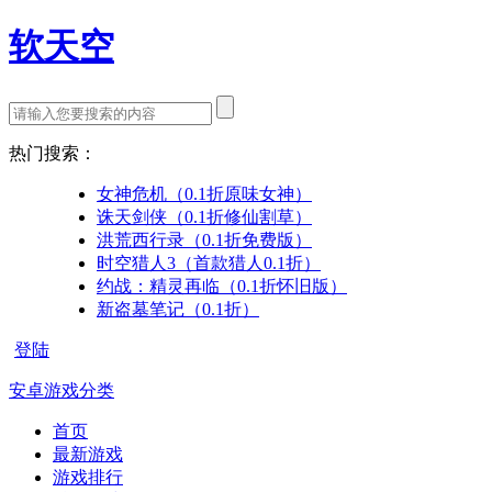
软天空
热门搜索：
女神危机（0.1折原味女神）
诛天剑侠（0.1折修仙割草）
洪荒西行录（0.1折免费版）
时空猎人3（首款猎人0.1折）
约战：精灵再临（0.1折怀旧版）
新盗墓笔记（0.1折）
登陆
安卓游戏分类
首页
最新游戏
游戏排行