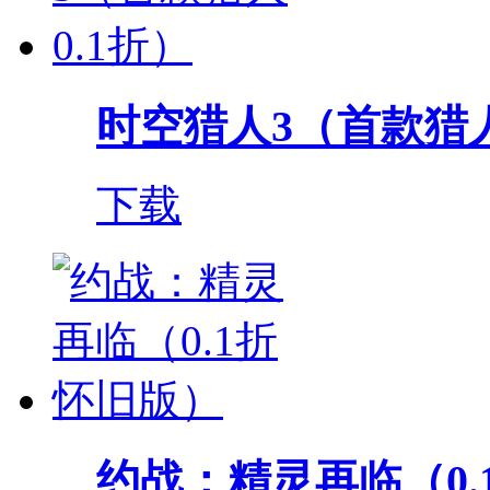
时空猎人3（首款猎人
下载
约战：精灵再临（0.