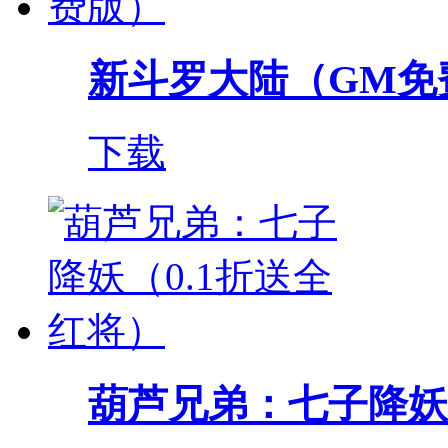
新斗罗大陆（GM免
下载
葫芦兄弟：七子降妖（0