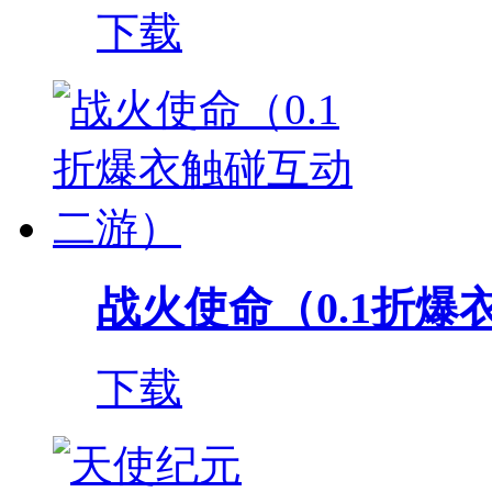
下载
战火使命（0.1折爆衣
下载