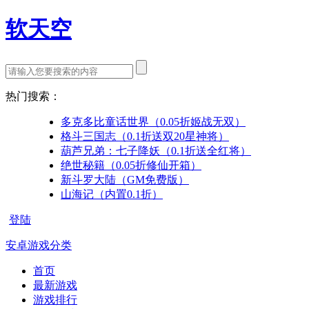
软天空
热门搜索：
多克多比童话世界（0.05折姬战无双）
格斗三国志（0.1折送双20星神将）
葫芦兄弟：七子降妖（0.1折送全红将）
绝世秘籍（0.05折修仙开箱）
新斗罗大陆（GM免费版）
山海记（内置0.1折）
登陆
安卓游戏分类
首页
最新游戏
游戏排行