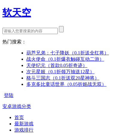
软天空
热门搜索：
葫芦兄弟：七子降妖（0.1折送全红将）
战火使命（0.1折爆衣触碰互动二游）
天使纪元（首款0.05折奇迹）
次元星姬（0.1折领万抽送12星）
格斗三国志（0.1折送双20星神将）
多克多比童话世界（0.05折姬战无双）
登陆
安卓游戏分类
首页
最新游戏
游戏排行