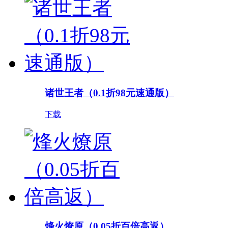
诸世王者（0.1折98元速通版）
下载
烽火燎原（0.05折百倍高返）