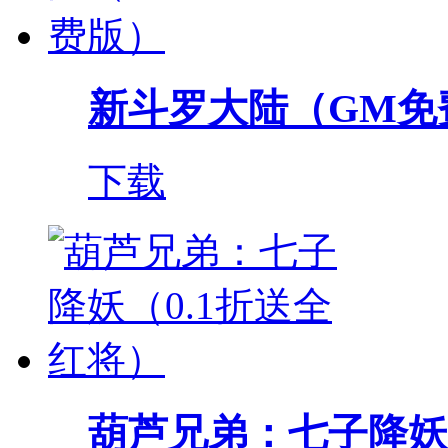
新斗罗大陆（GM免
下载
葫芦兄弟：七子降妖（0