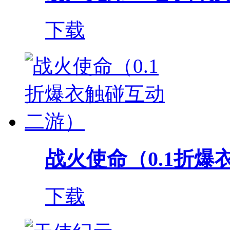
下载
战火使命（0.1折爆衣
下载