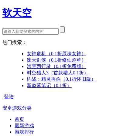
软天空
热门搜索：
女神危机（0.1折原味女神）
诛天剑侠（0.1折修仙割草）
洪荒西行录（0.1折免费版）
时空猎人3（首款猎人0.1折）
约战：精灵再临（0.1折怀旧版）
新盗墓笔记（0.1折）
登陆
安卓游戏分类
首页
最新游戏
游戏排行