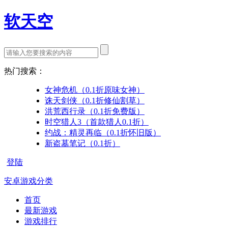
软天空
热门搜索：
女神危机（0.1折原味女神）
诛天剑侠（0.1折修仙割草）
洪荒西行录（0.1折免费版）
时空猎人3（首款猎人0.1折）
约战：精灵再临（0.1折怀旧版）
新盗墓笔记（0.1折）
登陆
安卓游戏分类
首页
最新游戏
游戏排行